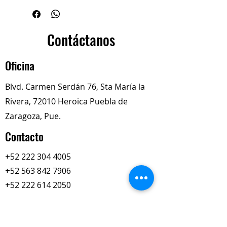
excelente desempeño del motor.
Código:
9248KXSTD
Marca:
Interstate-McBee
Contáctanos
(Genuine Parts)
Tipo:
Juego de anillos de pistón
Oficina
Blvd. Carmen Serdán 76, Sta María la
Rivera, 72010 Heroica Puebla de
Zaragoza, Pue.
Contacto
+52 222 304 4005
+52 563 842 7906
+52 222 614 2050
totalimexredi@gmail.com
Nuestros Horarios