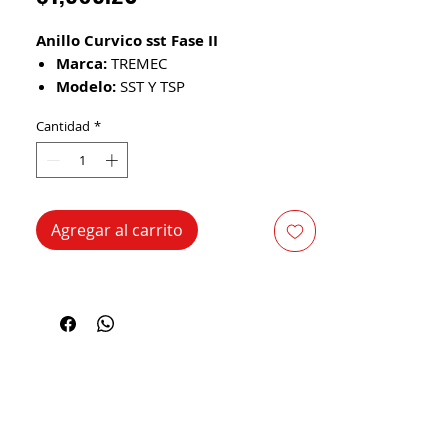
Anillo Curvico sst Fase II
Marca:
TREMEC
Modelo:
SST Y TSP
No. de Parte:
97-466-13
Cantidad
*
Descripción del Producto
Es un componente utilizado en sistemas
de transmisión de servicio pesado
Agregar al carrito