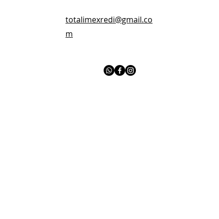
totalimexredi@gmail.co
m