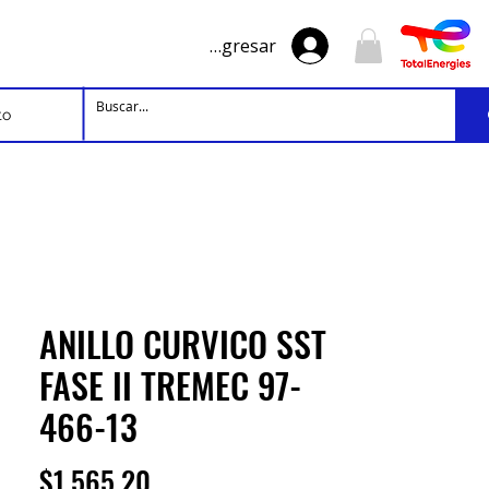
Ingresar
to
ANILLO CURVICO SST
FASE II TREMEC 97-
466-13
Precio
$1,565.20