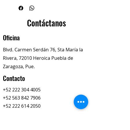
"U" de alta resistencia, diseñada
principalmente para sistemas de
escape en camiones y vehículos
Contáctanos
pesados
Oficina
Blvd. Carmen Serdán 76, Sta María la
Rivera, 72010 Heroica Puebla de
Zaragoza, Pue.
Contacto
+52 222 304 4005
+52 563 842 7906
+52 222 614 2050
totalimexredi@gmail.com
Nuestros Horarios